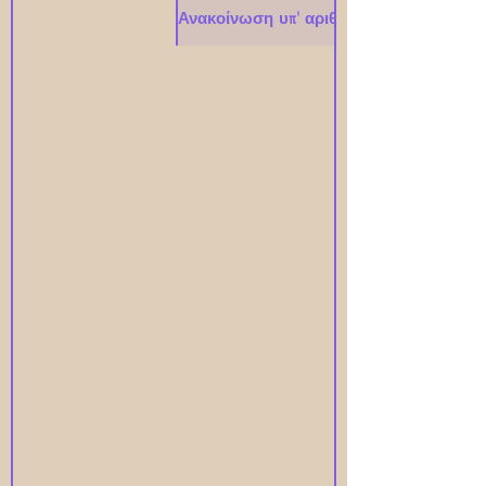
Ανακοίνωση υπ' αριθμ. #2026-001# - 