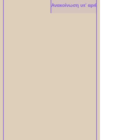
Ανακοίνωση υπ' αριθμ. #2024-001# - 