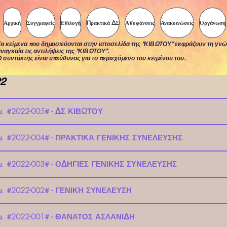
Αρχική
Συγγραφείς
Επιλογή
Πρακτικά ΔΣ
Αποφάνσεις
Ανακοινώσεις
Οργάνωση
α κείμενα που δημοσιεύονται στην ιστοσελίδα της “ΚΙΒΩΤΟΥ” εκφράζουν τη γνώ
ναγκαία τις αντιλήψεις της “ΚΙΒΩΤΟΥ”.
 συντάκτης είναι υπεύθυνος για το περιεχόμενο του κειμένου του.
22
μ. #2022-005# - ΔΣ ΚΙΒΩΤΟΥ
θμ. #2022-004# - ΠΡΑΚΤΙΚΑ ΓΕΝΙΚΗΣ ΣΥΝΕΛΕΥΣΗΣ
θμ. #2022-003# - ΟΔΗΓΙΕΣ ΓΕΝΙΚΗΣ ΣΥΝΕΛΕΥΣΗΣ
θμ. #2022-002# - ΓΕΝΙΚΗ ΣΥΝΕΛΕΥΣΗ
θμ. #2022-001# - ΘΑΝΑΤΟΣ ΑΣΛΑΝΙΔΗ