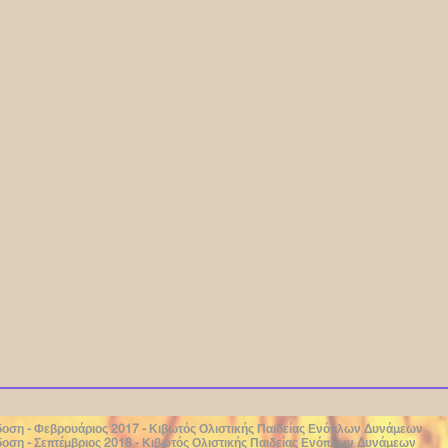
δοση - Φεβρουάριος 2017 - Κιβωτός Ολιστικής Παιδείας Ενόπλων Δυνάμεων
δοση - Σεπτέμβριος 2018 - Κιβωτός Ολιστικής Παιδείας Ενόπλων Δυνάμεων